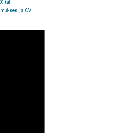
0) tai
emuksesi ja CV