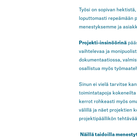
Työsi on sopivan hektistä,
loputtomasti repeämään pai
menestyksemme ja asiakk
Projekti-insinöörinä
pääs
vaihtelevaa ja monipuolista
dokumentaatiossa, valmis
osallistua myös työmaateh
Sinun ei vielä tarvitse k
toimintatapoja kokeneilta 
kerrot rohkeasti myös omat
välillä ja näet projektie
projektipäällikön tehtävää
Näillä taidoilla menestyt