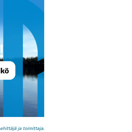
hittäjä ja toimittaja.