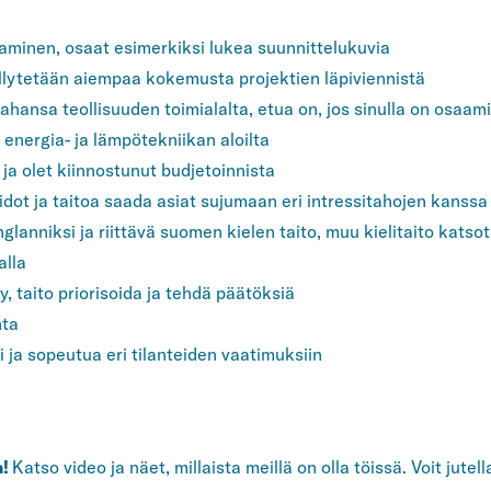
aminen, osaat esimerkiksi lukea suunnittelukuvia
ellytetään aiempaa kokemusta projektien läpiviennistä
 tahansa teollisuuden toimialalta, etua on, jos sinulla on osaam
 energia- ja lämpötekniikan aloilta
ja olet kiinnostunut budjetoinnista
dot ja taitoa saada asiat sujumaan eri intressitahojen kanssa
glanniksi ja riittävä suomen kielen taito, muu kielitaito katso
alla
, taito priorisoida ja tehdä päätöksiä
nta
 ja sopeutua eri tilanteiden vaatimuksiin
a!
Katso video ja näet, millaista meillä on olla töissä. Voit jutel