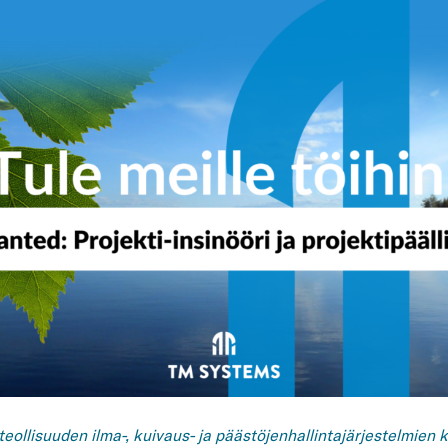
llisuuden ilma-, kuivaus- ja päästöjenhallintajärjestelmien ke