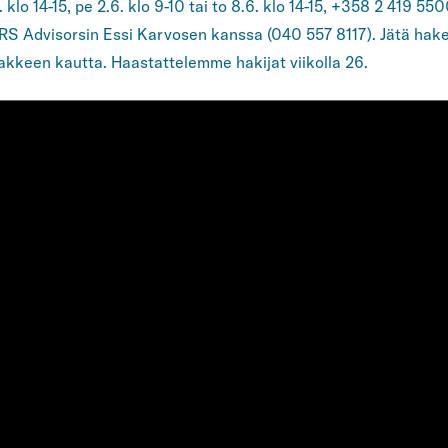
lo 14-15, pe 2.6. klo 9-10 tai to 8.6. klo 14-15, +358 2 419 550
 Advisorsin Essi Karvosen kanssa (040 557 8117). Jätä hak
akkeen kautta. Haastattelemme hakijat viikolla 26.