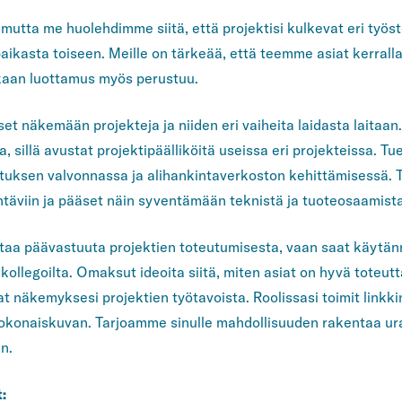
 mutta me huolehdimme siitä, että projektisi kulkevat eri työst
kasta toiseen. Meille on tärkeää, että teemme asiat kerralla 
aan luottamus myös perustuu.
et näkemään projekteja ja niiden eri vaiheita laidasta laitaan.
, sillä avustat projektipäälliköitä useissa eri projekteissa. Tu
tuksen valvonnassa ja alihankintaverkoston kehittämisessä. 
täviin ja pääset näin syventämään teknistä ja tuoteosaamista
antaa päävastuuta projektien toteutumisesta, vaan saat käytän
kollegoilta. Omaksut ideoita siitä, miten asiat on hyvä toteut
 näkemyksesi projektien työtavoista. Roolissasi toimit linkki
n kokonaiskuvan. Tarjoamme sinulle mahdollisuuden rakentaa ur
n.
: