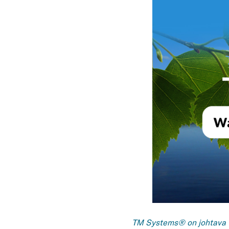
TM Systems® on johtava teo