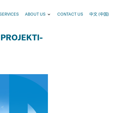
e
Toggle
SERVICES
ABOUT US
CONTACT US
中文 (中国)
enu
submenu
for
UCTS
ABOUT
US
 PROJEKTI-