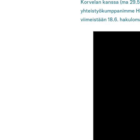
Korvelan kanssa (ma 29.5. k
yhteistyökumppanimme HRS
viimeistään 18.6. hakulom