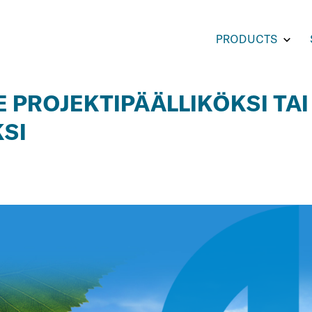
Toggl
PRODUCTS
subm
for
PROD
E PROJEKTIPÄÄLLIKÖKSI TAI
SI