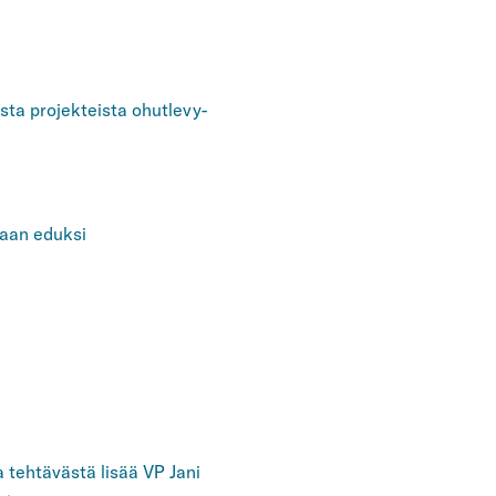
ista projekteista ohutlevy-
taan eduksi
la tehtävästä lisää VP Jani