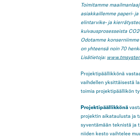
Toimitamme maailmanlaaju
asiakkaillemme paperi- ja 
elintarvike- ja kierrätyst
kuivausprosesseista CO2-
Odotamme konserniimme ku
on yhteensä noin 70 henk
Lisätietoja:
www.tmsyste
Projektipäällikkönä vasta
vaihdellen yksittäisestä l
toimia projektipäällikön t
Projektipäällikkönä
vasta
projektin aikataulusta ja
syventämään teknistä ja tu
niiden kesto vaihtelee m