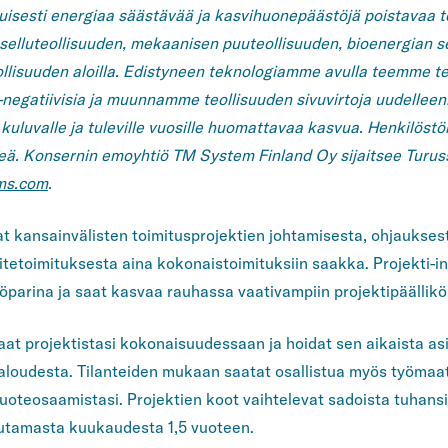
isesti energiaa säästävää ja kasvihuonepäästöjä poistavaa 
selluteollisuuden, mekaanisen puuteollisuuden, bioenergian se
eollisuuden aloilla. Edistyneen teknologiamme avulla teemme teo
negatiivisia ja muunnamme teollisuuden sivuvirtoja uudellee
luvalle ja tuleville vuosille huomattavaa kasvua. Henkilös
eä. Konsernin emoyhtiö TM System Finland Oy sijaitsee Turus
ms.com
.
at kansainvälisten toimitusprojektien johtamisesta, ohjaukses
aitetoimituksesta aina kokonaistoimituksiin saakka. Projekti-i
yöparina ja saat kasvaa rauhassa vaativampiin projektipäällikö
at projektistasi kokonaisuudessaan ja hoidat sen aikaista as
 taloudesta. Tilanteiden mukaan saatat osallistua myös työmaat
oteosaamistasi. Projektien koot vaihtelevat sadoista tuhansist
uutamasta kuukaudesta 1,5 vuoteen.