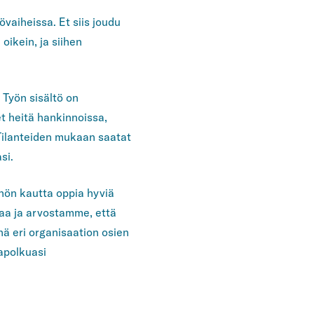
övaiheissa. Et siis joudu
oikein, ja siihen
 Työn sisältö on
et heitä hankinnoissa,
Tilanteiden mukaan saatat
si.
nön kautta oppia hyviä
taa ja arvostamme, että
nä eri organisaation osien
apolkuasi