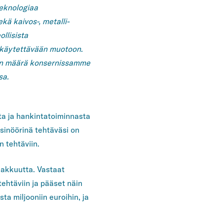
teknologiaa
kä kaivos-, metalli-
llisista
nkäytettävään muotoon.
tön määrä konsernissamme
sa.
ta ja hankintatoiminnasta
nsinöörinä tehtäväsi on
n tehtäviin.
iakkuutta. Vastaat
ehtäviin ja pääset näin
a miljooniin euroihin, ja