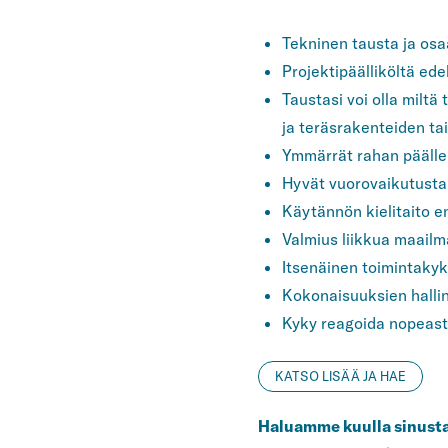
Tekninen tausta ja osa
Projektipäälliköltä ed
Taustasi voi olla miltä
ja teräsrakenteiden tai
Ymmärrät rahan päälle 
Hyvät vuorovaikutustai
Käytännön kielitaito en
Valmius liikkua maailm
Itsenäinen toimintakyky
Kokonaisuuksien halli
Kyky reagoida nopeasti
KATSO LISÄÄ JA HAE
Haluamme kuulla sinust